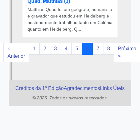
Quad, Matthias (3)
Matthias Quad foi um geógrafo, humanista
e gravador que estudou em Heidelberg e
posteriormente trabalhou tanto em Colônia
quanto em Heidelberg. Q...
<
1
2
3
4
5
6
7
8
Próximo
Anterior
>
Créditos da 1ª Edição
Agradecimentos
Links Úteis
© 2026. Todos os direitos reservados.