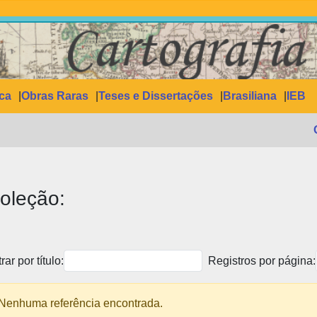
ica
Obras Raras
Teses e Dissertações
Brasiliana
IEB
oleção:
trar por título:
Registros por página:
Nenhuma referência encontrada.