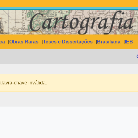
ica
Obras Raras
Teses e Dissertações
Brasiliana
IEB
lavra-chave inválida.