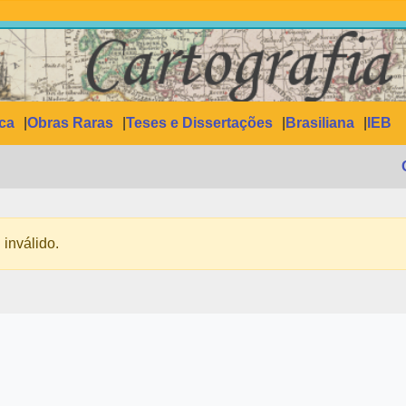
ica
Obras Raras
Teses e Dissertações
Brasiliana
IEB
 inválido.