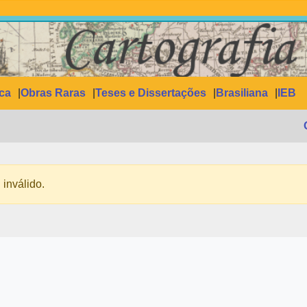
ica
Obras Raras
Teses e Dissertações
Brasiliana
IEB
 inválido.